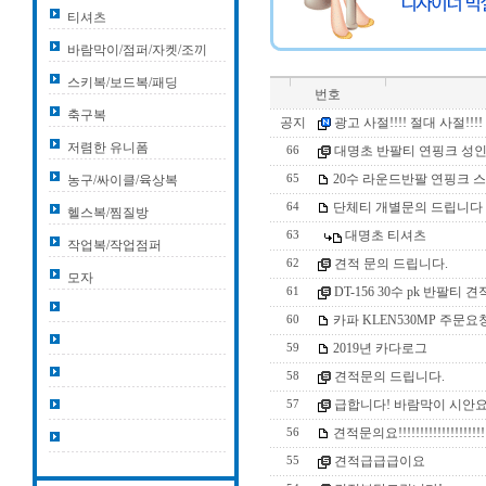
티셔츠
바람막이/점퍼/자켓/조끼
스키복/보드복/패딩
번호
축구복
공지
광고 사절!!!! 절대 사절!!!!
저렴한 유니폼
대명초 반팔티 연핑크 성인
66
20수 라운드반팔 연핑크 
농구/싸이클/육상복
65
단체티 개별문의 드립니다 
64
헬스복/찜질방
대명초 티셔츠
63
작업복/작업점퍼
견적 문의 드립니다.
62
모자
DT-156 30수 pk 반팔티 
61
카파 KLEN530MP 주문요
60
2019년 카다로그
59
견적문의 드립니다.
58
급합니다! 바람막이 시안
57
견적문의요!!!!!!!!!!!!!!!!!!!!
56
견적급급급이요
55